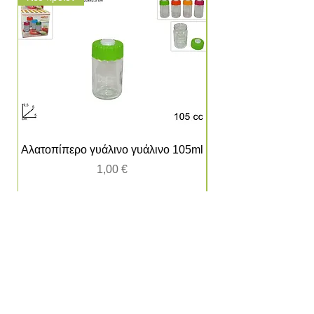
Αλατοπίπερο γυάλινο γυάλινο 105ml
Τιμή
1,00 €
Πληροφορίες
Όροι χρήσης
Προστασία προσωπικών δεδομένων
Πολιτική Cookies