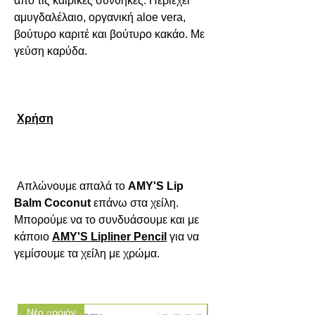
από τις καιρικές συνθήκες. Περιέχει 
αμυγδαλέλαιο, οργανική 
aloe
vera
, 
βούτυρο καριτέ και βούτυρο κακάο. Με 
γεύση καρύδα.

Χρήση
 Απλώνουμε απαλά το 
AMY'S Lip 
Balm Coconut
 επάνω στα χείλη. 
Μπορούμε να το συνδυάσουμε και με 
κάποιο 
AMY'S Lipliner Pencil
 για να 
γεμίσουμε τα χείλη με χρώμα.
Νέο προιόν
Νέο προιόν