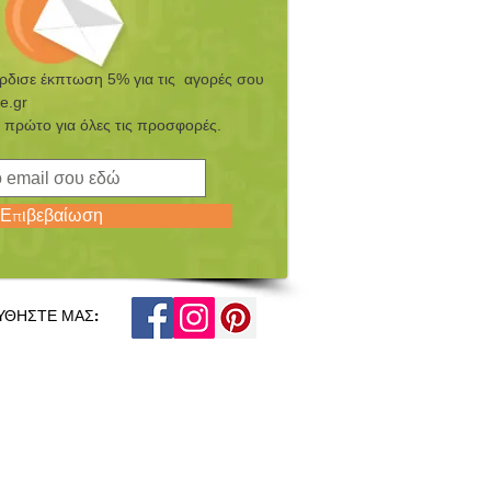
έρδισε έκπτωση 5% για τις αγορές σου
e.gr
 πρώτο για όλες τις προσφορές.
Επιβεβαίωση
ΥΘΗΣΤΕ ΜΑΣ: