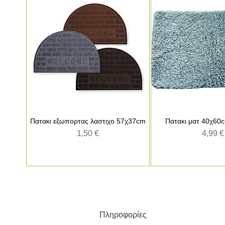
Πατακι εξωπορτας λαστιχο 57χ37cm
Γρήγορη προβολή
Πατακι ματ 40χ60
Γρήγορη πρ
Τιμή
Τιμή
1,50 €
4,99 €
Πληροφορίες