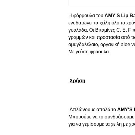
Η φόρμουλα του 
AMY'S Lip Ba
ενυδατώνει τα χείλη όλο το χρ
γυαλάδα. Οι Βιταμίνες 
C
, 
E
, 
F
 
γραμμών και προστασία από τις 
αμυγδαλέλαιο, οργανική 
aloe
v
Με γεύση φράουλα.

Χρήση
 Απλώνουμε απαλά το 
AMY'S L
Μπορούμε να το συνδυάσουμε κ
για να γεμίσουμε τα χείλη με χ