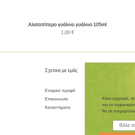
Αλατοπίπερο γυάλινο γυάλινο 105ml
Τιμή
1,00 €
Σχετικα με εμάς
Εταιρικό προφίλ
Κάνε εγγραφή, κ
Επικοινωνία
και τo myparepar
Καταστήματα
θα σε ενημερώνει