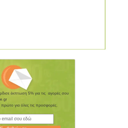
έρδισε έκπτωση 5% για τις αγορές σου
e.gr
 πρώτο για όλες τις προσφορές.