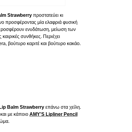
lm Strawberry
 προστατεύει κι 
όνο προσφέροντας μία ελαφριά φυσική 
προσφέρουν ενυδάτωση, μείωση των 
καιρικές συνθήκες. Περιέχει 
era
, βούτυρο καριτέ και βούτυρο κακάο. 
ip Balm Strawberry
 επάνω στα χείλη. 
αι με κάποιο 
AMY'S Lipliner Pencil
ρώμα.