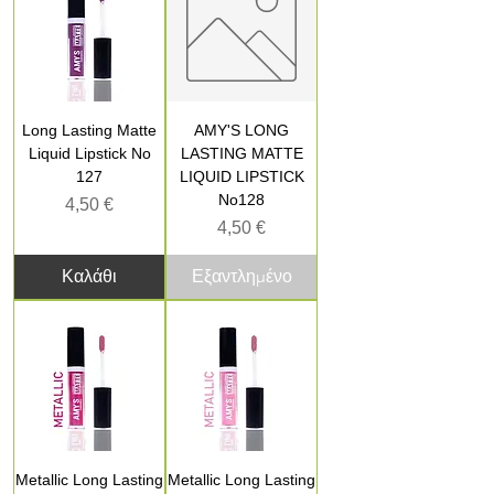
Long Lasting Matte
AMY'S LONG
Liquid Lipstick No
LASTING MATTE
127
LIQUID LIPSTICK
No128
Τιμή
4,50 €
Τιμή
4,50 €
Καλάθι
Εξαντλημένο
Metallic Long Lasting
Metallic Long Lasting