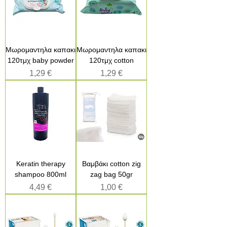
Μωρομαντηλα καπακι
Μωρομαντηλα καπακι
120τμχ baby powder
120τμχ cotton
Τιμή
Τιμή
1,29 €
1,29 €
Keratin therapy
Βαμβάκι cotton zig
shampoo 800ml
zag bag 50gr
Τιμή
Τιμή
4,49 €
1,00 €