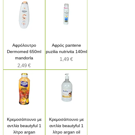
Αφρόλουτρο
Αφρός pantene
Dermomed 650ml
puzilia nutrivita 140ml
mandorla
Τιμή
1,49 €
Τιμή
2,49 €
Κρεμοσάπουνο με
Κρεμοσάπουνο με
αντλία beautyful 1
αντλία beautyful 1
λίτρο argan
λίτρο argan oil