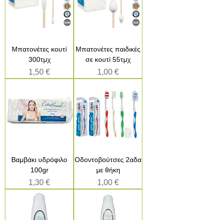
Μπατονέτες κουτί
Μπατονέτες παιδικές
300τμχ
σε κουτί 55τμχ
Τιμή
Τιμή
1,50 €
1,00 €
Bαμβάκι υδρόφιλο
Οδοντοβούτσες 2αδα
100gr
με θήκη
Τιμή
Τιμή
1,30 €
1,00 €