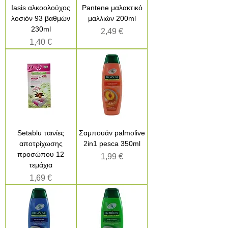
Iasis αλκοολούχος
Pantene μαλακτικό
λοσιόν 93 βαθμών
μαλλιών 200ml
230ml
Τιμή
2,49 €
Τιμή
1,40 €
Setablu ταινίες
Σαμπουάν palmolive
αποτρίχωσης
2in1 pesca 350ml
προσώπου 12
Τιμή
1,99 €
τεμάχια
Τιμή
1,69 €