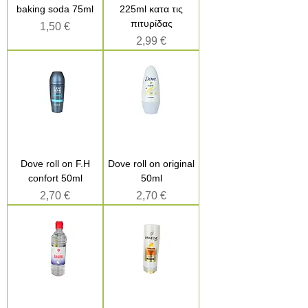
baking soda 75ml
225ml κατα τις
πιτυρίδας
Τιμή
1,50 €
Τιμή
2,99 €
Dove roll on F.H
Dove roll on original
confort 50ml
50ml
Τιμή
Τιμή
2,70 €
2,70 €