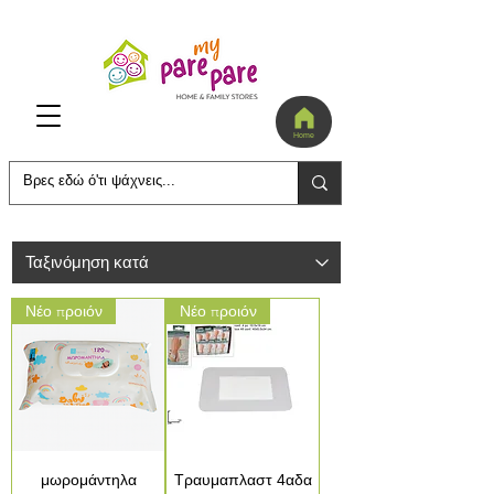
Home
Νέο προιόν
Νέο προιόν
μωρομάντηλα
Τραυμαπλαστ 4αδα