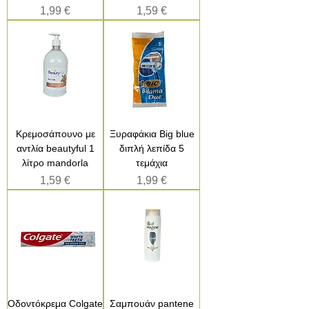
Τιμή
Τιμή
1,99 €
1,59 €
Κρεμοσάπουνο με
Ξυραφάκια Big blue
αντλία beautyful 1
διπλή λεπίδα 5
λίτρο mandorla
τεμάχια
Τιμή
Τιμή
1,59 €
1,99 €
Οδοντόκρεμα Colgate
Σαμπουάν pantene