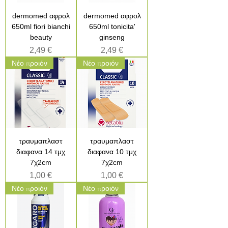
dermomed αφρολ
dermomed αφρολ
650ml fiori bianchi
650ml tonicita'
beauty
ginseng
Τιμή
Τιμή
2,49 €
2,49 €
Νέο προιόν
Νέο προιόν
τραυμαπλαστ
τραυμαπλαστ
διαφανα 14 τμχ
διαφανα 10 τμχ
7χ2cm
7χ2cm
Τιμή
Τιμή
1,00 €
1,00 €
Νέο προιόν
Νέο προιόν