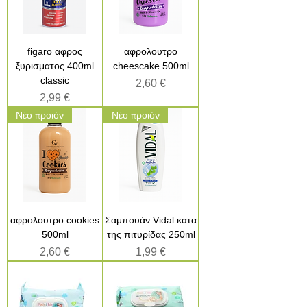
figaro αφρος
αφρολουτρο
ξυρισματος 400ml
cheescake 500ml
classic
Τιμή
2,60 €
Τιμή
2,99 €
Νέο προιόν
Νέο προιόν
αφρολουτρο cookies
Σαμπουάν Vidal κατα
500ml
της πιτυρίδας 250ml
Τιμή
Τιμή
2,60 €
1,99 €