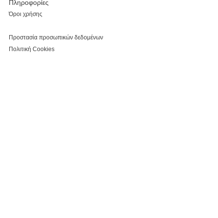
Πληροφορίες
Όροι χρήσης
Προστασία προσωπικών δεδομένων
Πολιτική Cookies
Σχετικα με εμάς
Εταιρικό προφίλ
Επικοινωνία
Καταστήματα
Κάνε εγγραφή, κέρδισε έκπτωση 5% για τις αγορές
σου και τo myparepare.gr
θα σε ενημερώνει πρώτο για όλες τις προσφορές.