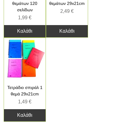
θεμάτων 120
θεμάτων 29x21cm
σελίδων
Τιμή
2,49 €
Τιμή
1,99 €
Καλάθι
Καλάθι
Τετράδιο σπιράλ 1
θεμά 29x21cm
Τιμή
1,49 €
Καλάθι