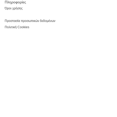
Πληροφορίες
Όροι χρήσης
Προστασία προσωπικών δεδομένων
Πολιτική Cookies
Σχετικα με εμάς
Εταιρικό προφίλ
Επικοινωνία
Καταστήματα
Κάνε εγγραφή, κέρδισε έκπτωση 5% για τις αγορές
σου και τo myparepare.gr
θα σε ενημερώνει πρώτο για όλες τις προσφορές.