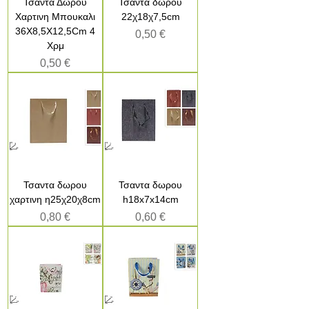
Τσαντα Δωρου
Τσάντα δώρου
Xαρτινη Μπουκαλι
22χ18χ7,5cm
36X8,5X12,5Cm 4
Τιμή
0,50 €
Xρμ
Τιμή
0,50 €
Τσαντα δωρου
Τσαντα δωρου
χαρτινη η25χ20χ8cm
h18x7x14cm
Τιμή
Τιμή
0,80 €
0,60 €