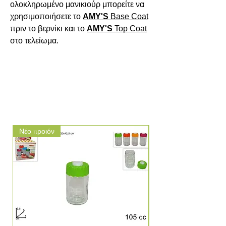
ολοκληρωμένο μανικιούρ μπορείτε να 
χρησιμοποιήσετε το 
AMY'S
Base
Coat
πριν το βερνίκι και το 
AMY'S
Top
Coat
στο τελείωμα.

Νέο προιόν
Νέο προιόν