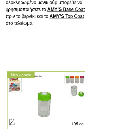
ολοκληρωμένο μανικιούρ μπορείτε να 
χρησιμοποιήσετε το 
AMY'S
Base
Coat
πριν το βερνίκι και το 
AMY'S
Top
Coat
στο τελείωμα.

Νέο προιόν
Νέο προιόν