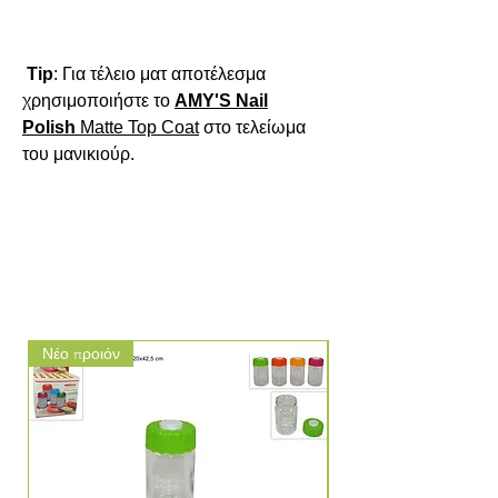
Tip
: Για τέλειο ματ αποτέλεσμα 
χρησιμοποιήστε το 
AMY'S Nail
Polish
Matte
Top
Coat
 στο τελείωμα 
του μανικιούρ.

Νέο προιόν
Νέο προιόν