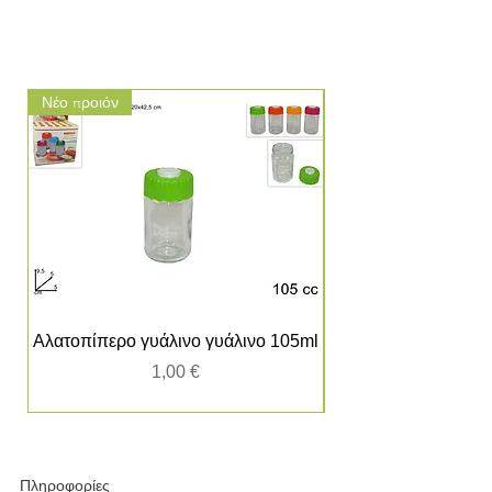
Νέο προιόν
Νέο προιόν
Αλατοπίπερο γυάλινο γυάλινο 105ml
Τιμή
1,00 €
Πληροφορίες