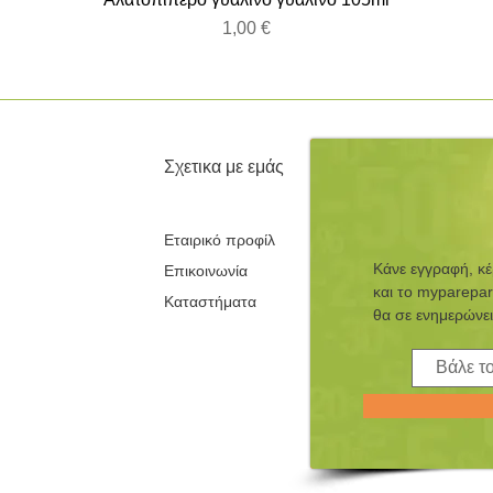
Τιμή
1,00 €
Σχετικα με εμάς
Εταιρικό προφίλ
Κάνε εγγραφή, κ
Επικοινωνία
και τo myparepar
Καταστήματα
θα σε ενημερώνει