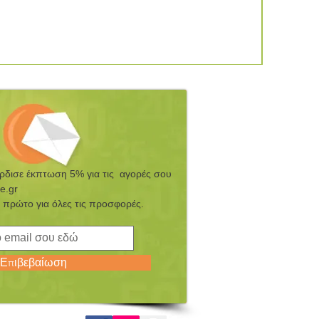
έρδισε έκπτωση 5% για τις αγορές σου
e.gr
 πρώτο για όλες τις προσφορές.
Επιβεβαίωση