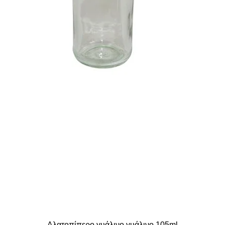
Αλατοπίπερο γυάλινο γυάλινο 105ml