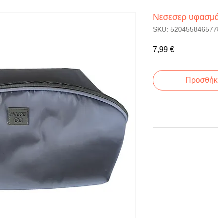
Νεσεσερ υφασμάτ
SKU: 520455846577
Τιμή
7,99 €
Προσθήκη