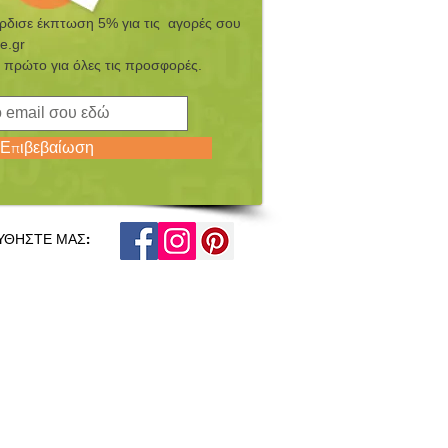
έρδισε έκπτωση 5% για τις αγορές σου
e.gr
 πρώτο για όλες τις προσφορές.
Επιβεβαίωση
ΥΘΗΣΤΕ ΜΑΣ: