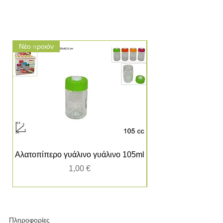
Νέο προιόν
Νέο προιόν
Αλατοπίπερο γυάλινο γυάλινο 105ml
Τιμή
1,00 €
Πληροφορίες