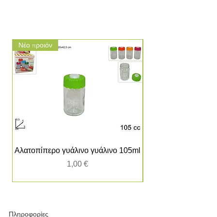
Νέο προιόν
Νέο προιόν
Αλατοπίπερο γυάλινο γυάλινο 105ml
Τιμή
1,00 €
Πληροφορίες