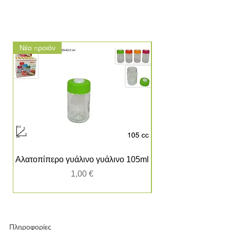
Νέο προιόν
Νέο προιόν
Αλατοπίπερο γυάλινο γυάλινο 105ml
Τιμή
1,00 €
Πληροφορίες