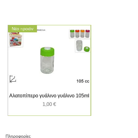
Νέο προιόν
Νέο προιόν
Αλατοπίπερο γυάλινο γυάλινο 105ml
Τιμή
1,00 €
Πληροφορίες