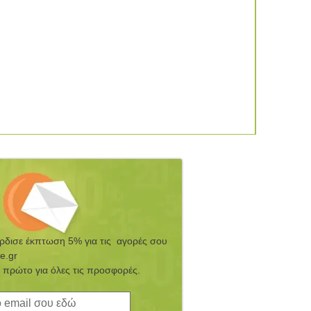
έρδισε έκπτωση 5% για τις αγορές σου
e.gr
 πρώτο για όλες τις προσφορές.