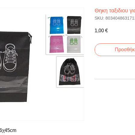
Θηκη ταξιδιου γ
SKU: 803404863171
Τιμή
1,00 €
Προσθήκη
36χ45cm