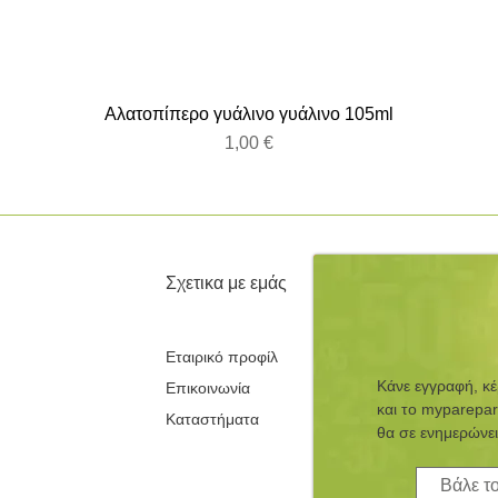
Αλατοπίπερο γυάλινο γυάλινο 105ml
Τιμή
1,00 €
Σχετικα με εμάς
Εταιρικό προφίλ
Κάνε εγγραφή, κ
Επικοινωνία
και τo myparepar
Καταστήματα
θα σε ενημερώνει