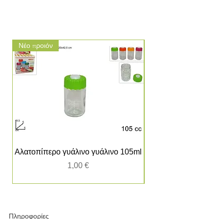
Νέο προιόν
Νέο προιόν
Αλατοπίπερο γυάλινο γυάλινο 105ml
Τιμή
1,00 €
Πληροφορίες