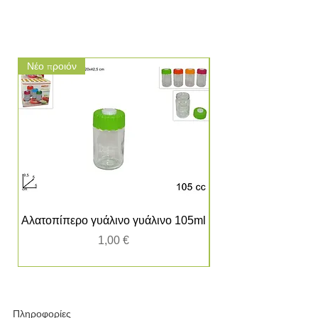
Νέο προιόν
Νέο προιόν
Αλατοπίπερο γυάλινο γυάλινο 105ml
Τιμή
1,00 €
Πληροφορίες