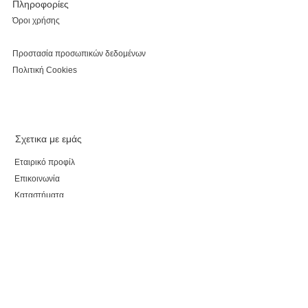
Πληροφορίες
Όροι χρήσης
Προστασία προσωπικών δεδομένων
Πολιτική Cookies
Σχετικα με εμάς
Εταιρικό προφίλ
Επικοινωνία
Καταστήματα
Κάνε εγγραφή, κέρδισε έκπτωση 5% για τις αγορές
σου και τo myparepare.gr
θα σε ενημερώνει πρώτο για όλες τις προσφορές.