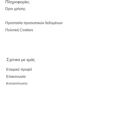
Πληροφορίες
Όροι χρήσης
Προστασία προσωπικών δεδομένων
Πολιτική Cookies
Σχετικα με εμάς
Εταιρικό προφίλ
Επικοινωνία
Καταστήματα
Κάνε εγγραφή, κέρδισε έκπτωση 5% για τις αγορές
σου και τo myparepare.gr
θα σε ενημερώνει πρώτο για όλες τις προσφορές.