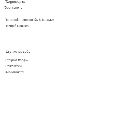
Πληροφορίες
Όροι χρήσης
Προστασία προσωπικών δεδομένων
Πολιτική Cookies
Σχετικα με εμάς
Εταιρικό προφίλ
Επικοινωνία
Καταστήματα
Κάνε εγγραφή, κέρδισε έκπτωση 5% για τις αγορές
σου και τo myparepare.gr
θα σε ενημερώνει πρώτο για όλες τις προσφορές.