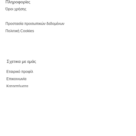
Πληροφορίες
Όροι χρήσης
Προστασία προσωπικών δεδομένων
Πολιτική Cookies
Σχετικα με εμάς
Εταιρικό προφίλ
Επικοινωνία
Καταστήματα
Κάνε εγγραφή, κέρδισε έκπτωση 5% για τις αγορές
σου και τo myparepare.gr
θα σε ενημερώνει πρώτο για όλες τις προσφορές.