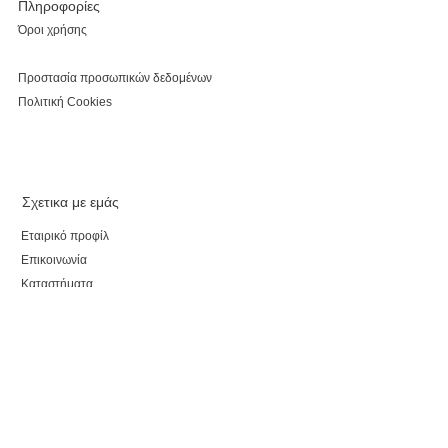
Πληροφορίες
Όροι χρήσης
Προστασία προσωπικών δεδομένων
Πολιτική Cookies
Σχετικα με εμάς
Εταιρικό προφίλ
Επικοινωνία
Καταστήματα
Κάνε εγγραφή, κέρδισε έκπτωση 5% για τις αγορές
σου και τo myparepare.gr
θα σε ενημερώνει πρώτο για όλες τις προσφορές.