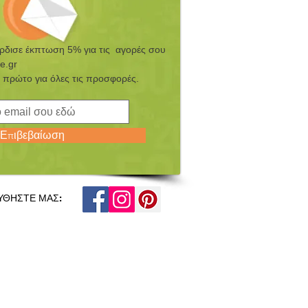
έρδισε έκπτωση 5% για τις αγορές σου
e.gr
 πρώτο για όλες τις προσφορές.
Επιβεβαίωση
ΥΘΗΣΤΕ ΜΑΣ: