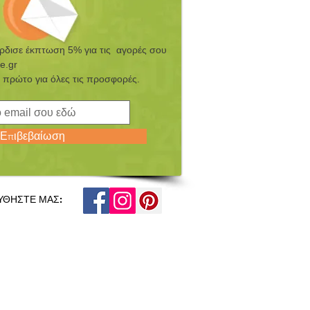
έρδισε έκπτωση 5% για τις αγορές σου
e.gr
 πρώτο για όλες τις προσφορές.
Επιβεβαίωση
ΥΘΗΣΤΕ ΜΑΣ: