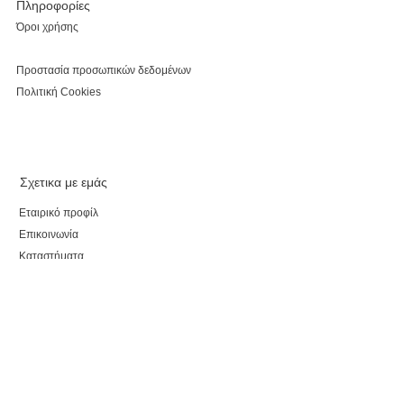
Πληροφορίες
Όροι χρήσης
Προστασία προσωπικών δεδομένων
Πολιτική Cookies
Σχετικα με εμάς
Εταιρικό προφίλ
Επικοινωνία
Καταστήματα
Κάνε εγγραφή, κέρδισε έκπτωση 5% για τις αγορές
σου και τo myparepare.gr
θα σε ενημερώνει πρώτο για όλες τις προσφορές.