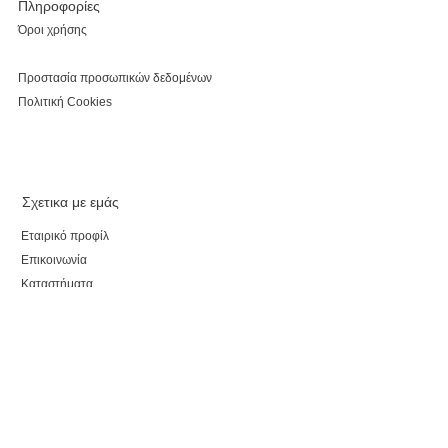
Πληροφορίες
Όροι χρήσης
Προστασία προσωπικών δεδομένων
Πολιτική Cookies
Σχετικα με εμάς
Εταιρικό προφίλ
Επικοινωνία
Καταστήματα
Κάνε εγγραφή, κέρδισε έκπτωση 5% για τις αγορές
σου και τo myparepare.gr
θα σε ενημερώνει πρώτο για όλες τις προσφορές.