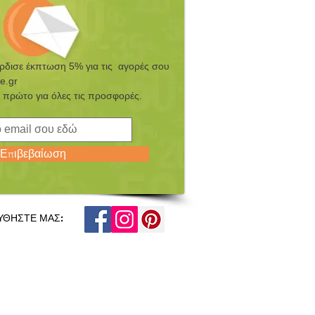
έρδισε έκπτωση 5% για τις αγορές σου
e.gr
 πρώτο για όλες τις προσφορές.
Επιβεβαίωση
ΥΘΗΣΤΕ ΜΑΣ: