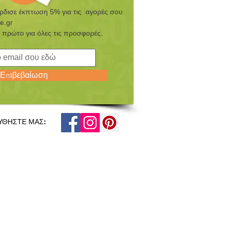
έρδισε έκπτωση 5% για τις αγορές σου
e.gr
 πρώτο για όλες τις προσφορές.
Επιβεβαίωση
ΥΘΗΣΤΕ ΜΑΣ: