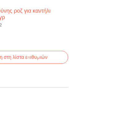
ύνης ροζ για καντήλι
γρ
2
 στη λίστα επιθυμιών