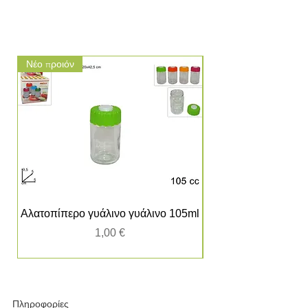
Νέο προιόν
Νέο προιόν
Αλατοπίπερο γυάλινο γυάλινο 105ml
Τιμή
1,00 €
Πληροφορίες