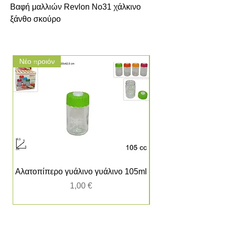
Βαφή μαλλιών Revlon No31 χάλκινο 
ξάνθο σκούρο
Νέο προιόν
Νέο προιόν
Αλατοπίπερο γυάλινο γυάλινο 105ml
Τιμή
1,00 €