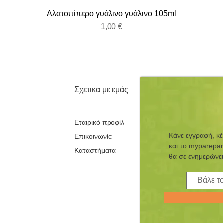
Αλατοπίπερο γυάλινο γυάλινο 105ml
Τιμή
1,00 €
Σχετικα με εμάς
Εταιρικό προφίλ
Κάνε εγγραφή, κ
Επικοινωνία
και τo myparepar
Καταστήματα
θα σε ενημερώνει