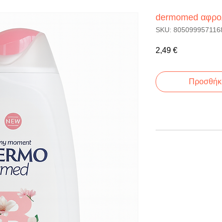
dermomed αφρολ 
SKU: 805099957116
Τιμή
2,49 €
Προσθήκη