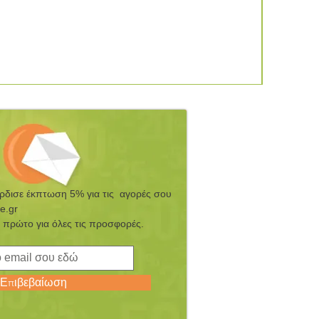
έρδισε έκπτωση 5% για τις αγορές σου
e.gr
 πρώτο για όλες τις προσφορές.
Επιβεβαίωση