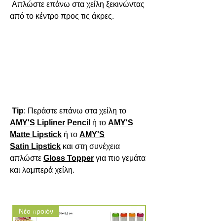
 Απλώστε επάνω στα χείλη ξεκινώντας 
από το κέντρο προς τις άκρες.

Tip
: Περάστε επάνω στα χείλη το 
AMY'S Lipliner
Pencil
 ή το 
AMY'S
Matte
Lipstick
 ή το 
AMY'S
Satin
Lipstick
 και στη συνέχεια 
απλώστε 
Gloss
Topper
 για πιο γεμάτα 
και λαμπερά χείλη.
Νέο προιόν
Νέο προιόν