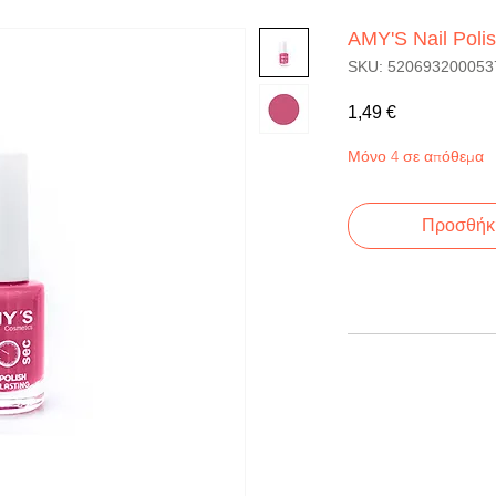
AMY'S Nail Poli
SKU: 520693200053
Τιμή
1,49 €
Μόνο 4 σε απόθεμα
Προσθήκη