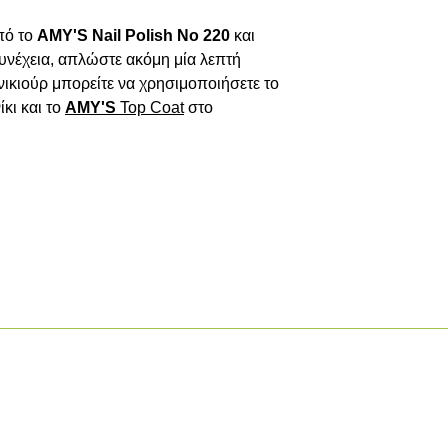
ό το 
AMY'S Nail Polish No 220
και 
υνέχεια, απλώστε ακόμη μία λεπτή 
στρώση. Για ολοκληρωμένο μανικιούρ μπορείτε να χρησιμοποιήσετε το 
κι και το 
AMY'S
Top
Coat
 στο 