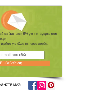
έρδισε έκπτωση 5% για τις αγορές σου
e.gr
 πρώτο για όλες τις προσφορές.
Επιβεβαίωση
ΥΘΗΣΤΕ ΜΑΣ: