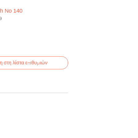
sh No 140
9
 στη λίστα επιθυμιών