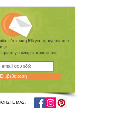
έρδισε έκπτωση 5% για τις αγορές σου
e.gr
 πρώτο για όλες τις προσφορές.
Επιβεβαίωση
ΥΘΗΣΤΕ ΜΑΣ: