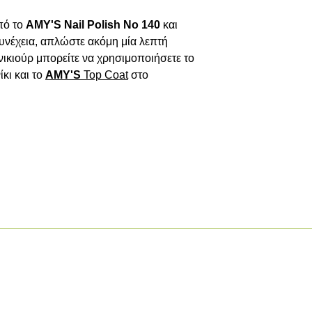
ό το 
AMY'S Nail Polish No 140
και 
υνέχεια, απλώστε ακόμη μία λεπτή 
στρώση. Για ολοκληρωμένο μανικιούρ μπορείτε να χρησιμοποιήσετε το 
κι και το 
AMY'S
Top
Coat
 στο 