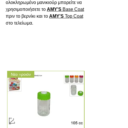
ολοκληρωμένο μανικιούρ μπορείτε να 
χρησιμοποιήσετε το 
AMY'S
Base
Coat
πριν το βερνίκι και το 
AMY'S
Top
Coat
στο τελείωμα.

Νέο προιόν
Νέο προιόν