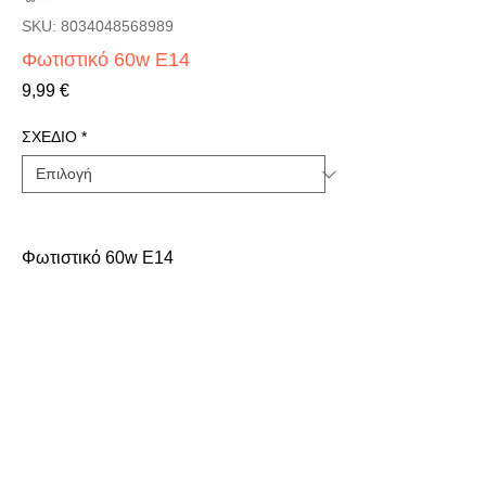
SKU: 8034048568989
Φωτιστικό 60w E14
Τιμή
9,99 €
ΣΧΕΔΙΟ
*
Φωτιστικό 60w E14