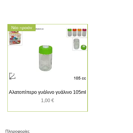
Νέο προιόν
Νέο προιόν
Αλατοπίπερο γυάλινο γυάλινο 105ml
Τιμή
1,00 €
Πληροφορίες