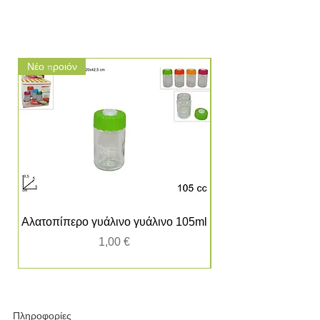
Νέο προιόν
Νέο προιόν
Αλατοπίπερο γυάλινο γυάλινο 105ml
Τιμή
1,00 €
Πληροφορίες