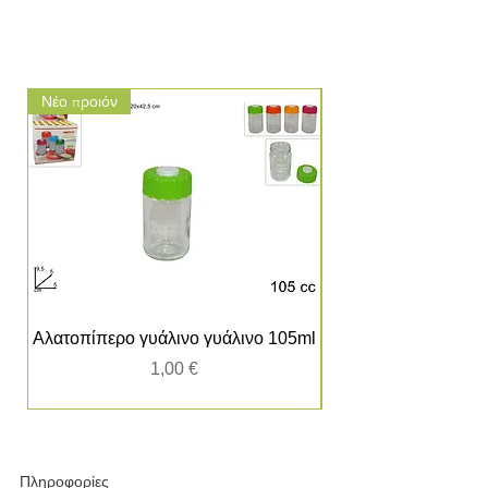
Νέο προιόν
Νέο προιόν
Αλατοπίπερο γυάλινο γυάλινο 105ml
Τιμή
1,00 €
Πληροφορίες