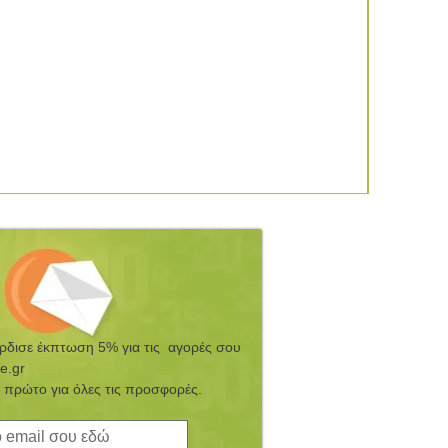
έρδισε έκπτωση 5% για τις αγορές σου
e.gr
 πρώτο για όλες τις προσφορές.