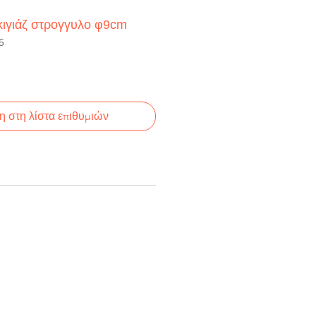
κιγιάζ στρογγυλο φ9cm
5
 στη λίστα επιθυμιών