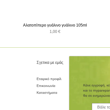
Αλατοπίπερο γυάλινο γυάλινο 105ml
Τιμή
1,00 €
Σχετικα με εμάς
Εταιρικό προφίλ
Κάνε εγγραφή, κ
Επικοινωνία
και τo myparepar
Καταστήματα
θα σε ενημερώνει