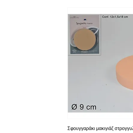
Σφουγγαράκι μακιγιάζ στρογγ