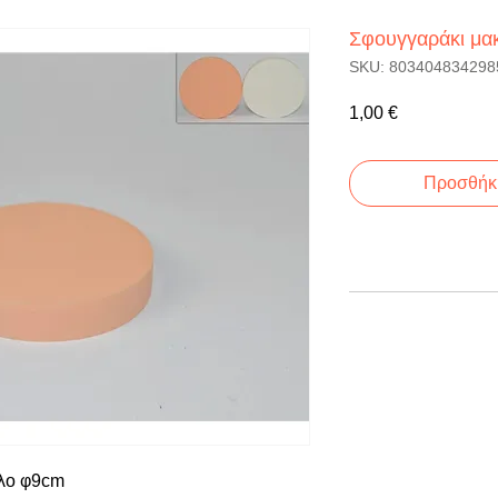
Σφουγγαράκι μα
SKU: 803404834298
Τιμή
1,00 €
Προσθήκη
υλο φ9cm