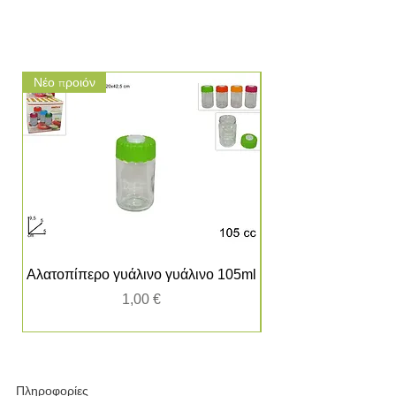
Νέο προιόν
Νέο προιόν
Αλατοπίπερο γυάλινο γυάλινο 105ml
Τιμή
1,00 €
Πληροφορίες