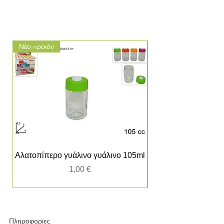
Νέο προιόν
Νέο προιόν
Αλατοπίπερο γυάλινο γυάλινο 105ml
Τιμή
1,00 €
Πληροφορίες