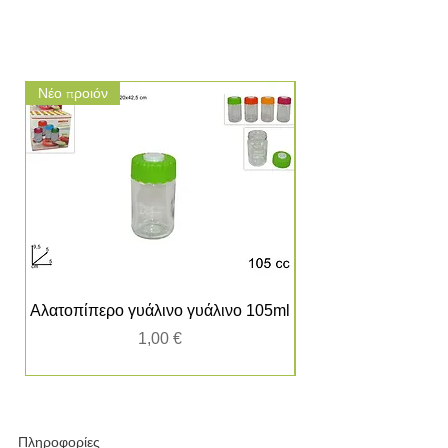
Νέο προιόν
Νέο προιόν
Αλατοπίπερο γυάλινο γυάλινο 105ml
Τιμή
1,00 €
Πληροφορίες