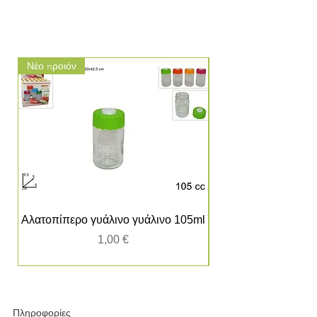
Νέο προιόν
Νέο προιόν
Αλατοπίπερο γυάλινο γυάλινο 105ml
Τιμή
1,00 €
Πληροφορίες