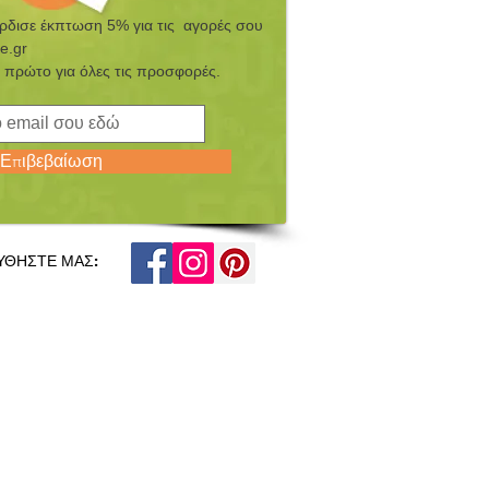
έρδισε έκπτωση 5% για τις αγορές σου
e.gr
 πρώτο για όλες τις προσφορές.
Επιβεβαίωση
ΥΘΗΣΤΕ ΜΑΣ: