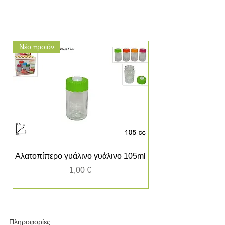
Νέο προιόν
Νέο προιόν
Αλατοπίπερο γυάλινο γυάλινο 105ml
Τιμή
1,00 €
Πληροφορίες