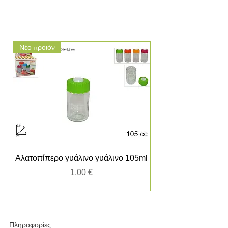
Νέο προιόν
Νέο προιόν
Αλατοπίπερο γυάλινο γυάλινο 105ml
Τιμή
1,00 €
Πληροφορίες